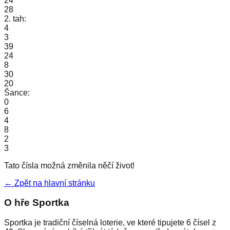
24
28
2. tah:
4
3
39
24
8
30
20
Šance:
0
6
4
8
2
3
Tato čísla možná změnila něčí život!
← Zpět na hlavní stránku
O hře Sportka
Sportka je tradiční číselná loterie, ve které tipujete 6 čísel z