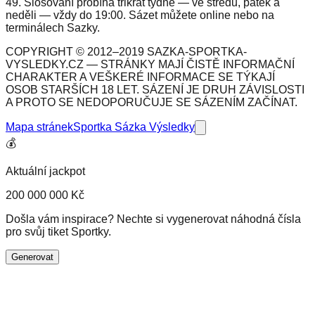
49. Slosování probíhá třikrát týdně — ve středu, pátek a
neděli — vždy do 19:00. Sázet můžete online nebo na
terminálech Sazky.
COPYRIGHT © 2012–2019 SAZKA-SPORTKA-
VYSLEDKY.CZ — STRÁNKY MAJÍ ČISTĚ INFORMAČNÍ
CHARAKTER A VEŠKERÉ INFORMACE SE TÝKAJÍ
OSOB STARŠÍCH 18 LET. SÁZENÍ JE DRUH ZÁVISLOSTI
A PROTO SE NEDOPORUČUJE SE SÁZENÍM ZAČÍNAT.
Mapa stránek
Sportka Sázka Výsledky
💰
Aktuální jackpot
200 000 000 Kč
Došla vám inspirace? Nechte si vygenerovat náhodná čísla
pro svůj tiket Sportky.
Generovat